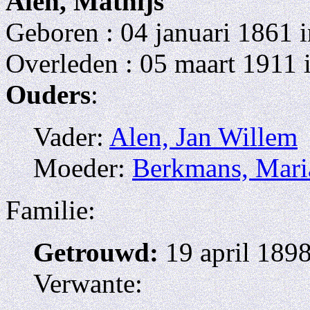
Alen, Mathijs
Geboren : 04 januari 1861
Overleden : 05 maart 1911
Ouders
:
Vader:
Alen, Jan Willem
Moeder:
Berkmans, Mari
Familie:
Getrouwd:
19 april 189
Verwante: