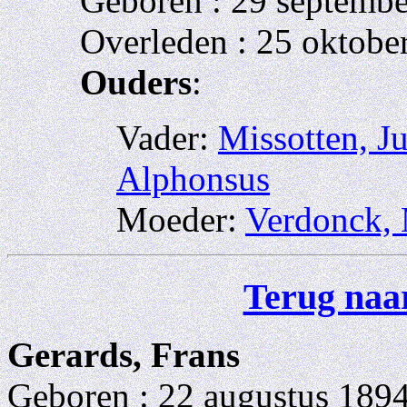
Geboren : 29 septembe
Overleden : 25 oktobe
Ouders
:
Vader:
Missotten, J
Alphonsus
Moeder:
Verdonck, 
Terug naar
Gerards, Frans
Geboren : 22 augustus 189