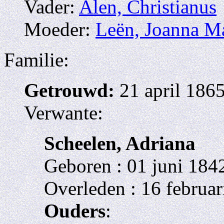
Vader:
Alen, Christianus
Moeder:
Leën, Joanna M
Familie:
Getrouwd:
21 april 1865
Verwante:
Scheelen, Adriana
Geboren : 01 juni 1842
Overleden : 16 februar
Ouders
: