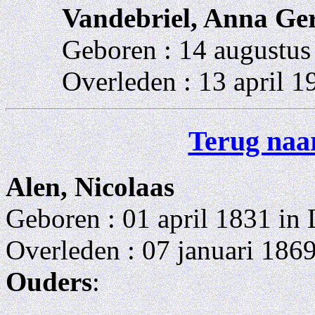
Vandebriel, Anna Ger
Geboren : 14 augustus
Overleden : 13 april 1
Terug naar
Alen, Nicolaas
Geboren : 01 april 1831 i
Overleden : 07 januari 1869
Ouders
: