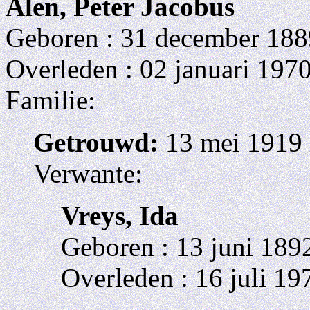
Alen, Peter Jacobus
Geboren : 31 december 18
Overleden : 02 januari 197
Familie:
Getrouwd:
13 mei 1919
Verwante:
Vreys, Ida
Geboren : 13 juni 18
Overleden : 16 juli 1