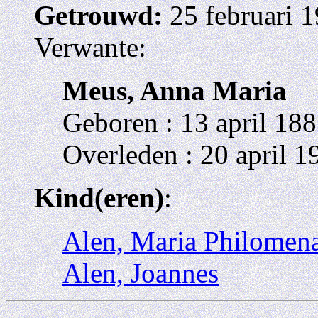
Getrouwd:
25 februari 
Verwante:
Meus, Anna Maria
Geboren : 13 april 18
Overleden : 20 april 1
Kind(eren)
:
Alen, Maria Philomen
Alen, Joannes