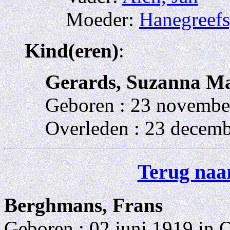
Moeder:
Hanegreefs
Kind(eren)
:
Gerards, Suzanna Ma
Geboren : 23 november
Overleden : 23 decem
Terug naar
Berghmans, Frans
Geboren : 02 juni 1919 in 