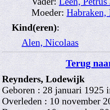
Vader:
Leën, Petrus
Moeder:
Habraken, 
Kind(eren)
:
Alen, Nicolaas
Terug naar
Reynders, Lodewijk
Geboren : 28 januari 1925
Overleden : 10 november 2