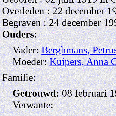
Overleden : 22 december 1
Begraven : 24 december 1
Ouders
:
Vader:
Berghmans, Petru
Moeder:
Kuipers, Anna C
Familie:
Getrouwd:
08 februari 
Verwante: