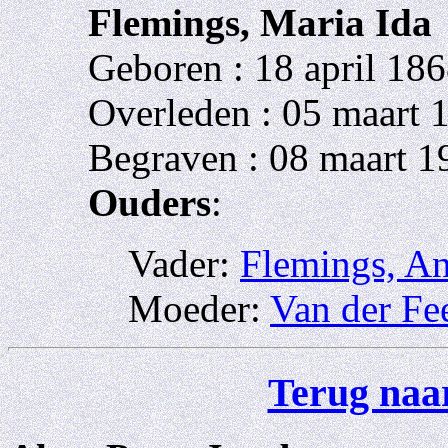
Flemings, Maria Ida
Geboren : 18 april 186
Overleden : 05 maart
Begraven : 08 maart 
Ouders
:
Vader:
Flemings, An
Moeder:
Van der Fe
Terug naar